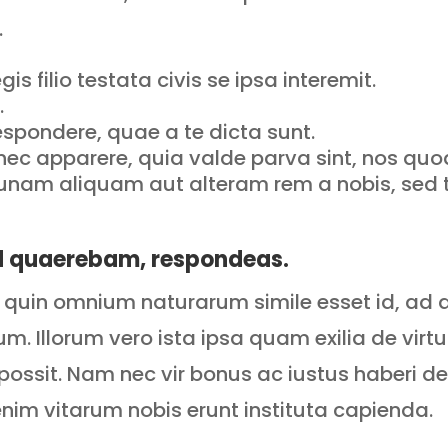
.
is filio testata civis se ipsa interemit.
.
spondere, quae a te dicta sunt.
nec apparere, quia valde parva sint, nos q
n unam aliquam aut alteram rem a nobis, se
d quaerebam, respondeas.
it quin omnium naturarum simile esset id, ad
. Illorum vero ista ipsa quam exilia de virt
 possit. Nam nec vir bonus ac iustus haberi 
enim vitarum nobis erunt instituta capienda.