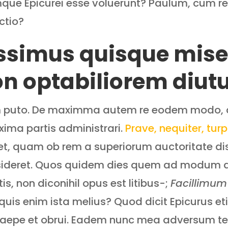
mque Epicurei esse voluerunt? Paulum, cum
ctio?
issimus quisque mise
 optabiliorem diutur
um puto. De maximma autem re eodem modo, 
ma partis administrari.
Prave, nequiter, tur
set, quam ob rem a superiorum auctoritate dis
sideret. Quos quidem dies quem ad modum 
s, non diconihil opus est litibus-;
Facillimum
s quis enim ista melius? Quod dicit Epicurus 
 saepe et obrui. Eadem nunc mea adversum te 