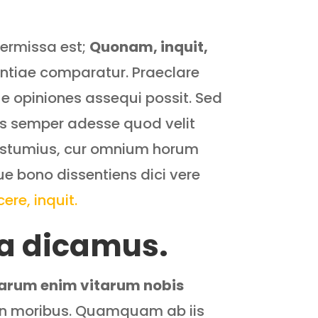
termissa est;
Quonam, inquit,
ntiae comparatur. Praeclare
ue opiniones assequi possit. Sed
lus semper adesse quod velit
 Postumius, cur omnium horum
e bono dissentiens dici vere
ere, inquit.
ia dicamus.
arum enim vitarum nobis
 in moribus. Quamquam ab iis