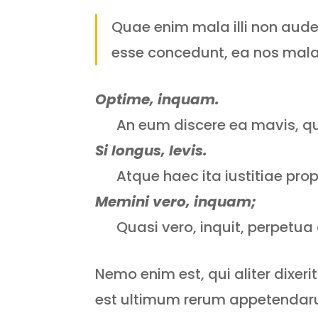
Quae enim mala illi non aud
esse concedunt, ea nos mala
Optime, inquam.
An eum discere ea mavis, qua
Si longus, levis.
Atque haec ita iustitiae pro
Memini vero, inquam;
Quasi vero, inquit, perpetua
Nemo enim est, qui aliter dixer
est ultimum rerum appetendarum