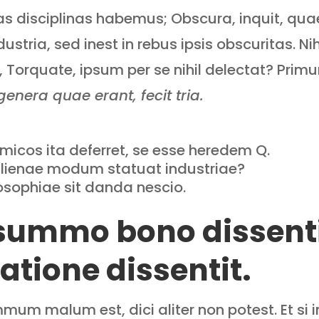
s disciplinas habemus; Obscura, inquit, qua
ndustria, sed inest in rebus ipsis obscuritas. 
, Torquate, ipsum per se nihil delectat? Primu
enera quae erant, fecit tria.
amicos ita deferret, se esse heredem Q.
 alienae modum statuat industriae?
losophiae sit danda nescio.
summo bono dissenti
atione dissentit.
um malum est, dici aliter non potest. Et si 