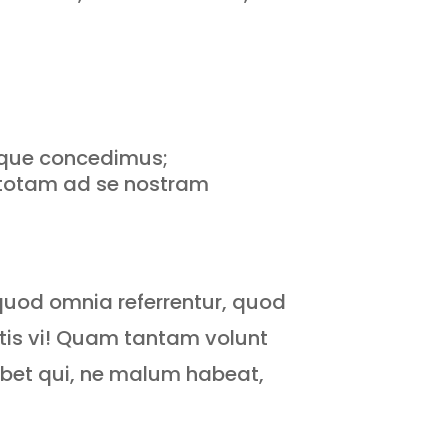
uoque concedimus;
d totam ad se nostram
 quod omnia referrentur, quod
utis vi! Quam tantam volunt
debet qui, ne malum habeat,