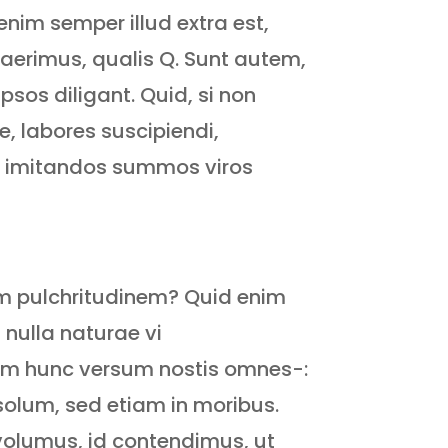
nim semper illud extra est,
aerimus, qualis Q. Sunt autem,
os diligant. Quid, si non
e, labores suscipiendi,
ad imitandos summos viros
um pulchritudinem? Quid enim
 nulla naturae vi
nim hunc versum nostis omnes-:
solum, sed etiam in moribus.
 volumus, id contendimus, ut