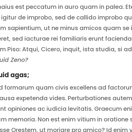
aius est peccatum in auro quam in palea. Ete
igitur de improbo, sed de callido improbo qu
 sapientium, ut ne minus amicos quam se ips
ret, sed iacturae rei familiaris erunt facienda
Piso: Atqui, Cicero, inquit, ista studia, si 
uid Zeno?
quid agas;
 ad formarum quam civis excellens ad factor
s causa expetenda vides. Perturbationes autem
 opiniones ac iudicia levitatis. Graecum e
um memoria. Non est enim vitium in oratione 
 esse Orestem, ut moriare pro amico? Id enim