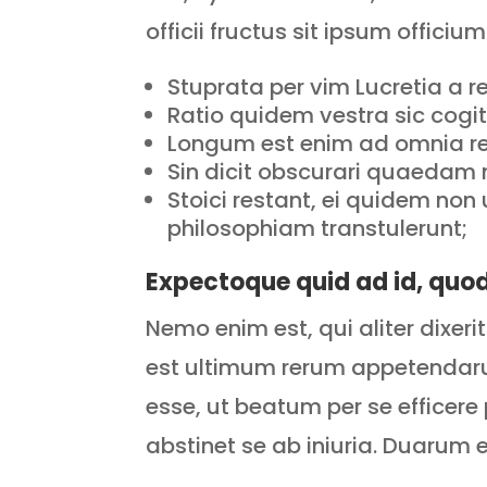
officii fructus sit ipsum officium
Stuprata per vim Lucretia a reg
Ratio quidem vestra sic cogit
Longum est enim ad omnia re
Sin dicit obscurari quaedam 
Stoici restant, ei quidem no
philosophiam transtulerunt;
Expectoque quid ad id, quo
Nemo enim est, qui aliter dixer
est ultimum rerum appetendarum
esse, ut beatum per se efficere
abstinet se ab iniuria. Duarum 