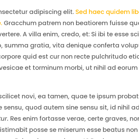
sectetur adipiscing elit.
Sed haec quidem libe
.
Gracchum patrem non beatiorem fuisse quam 
rtere. A villa enim, credo, et: Si ibi te esse 
do, summa gratia, vita denique conferta volu
pore quid est cur non recte pulchritudo et
vesicae et torminum morbi, ut nihil ad eor
 scilicet novi, ea tamen, quae te ipsum pro
e sensu, quod autem sine sensu sit, id nihil 
tur.
Res enim fortasse verae, certe graves, non
istimabit posse se miserum esse beatus non er