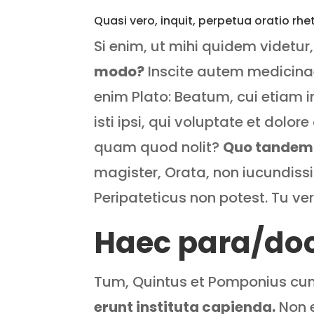
Quasi vero, inquit, perpetua oratio rh
Si enim, ut mihi quidem videtur
modo?
Inscite autem medicina
enim Plato: Beatum, cui etiam i
isti ipsi, qui voluptate et dol
quam quod nolit?
Quo tandem
magister, Orata, non iucundiss
Peripateticus non potest. Tu ve
Haec para/doca
Tum, Quintus et Pomponius cum 
erunt instituta capienda.
Non e