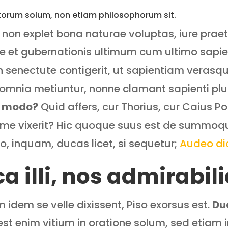
etorum solum, non etiam philosophorum sit.
, non explet bona naturae voluptas, iure prae
e et gubernationis ultimum cum ultimo sapie
n senectute contigerit, ut sapientiam verasq
ore omnia metiuntur, nonne clamant sapienti p
 modo?
Quid affers, cur Thorius, cur Caius
ime vixerit? Hic quoque suus est de summoqu
ro, inquam, ducas licet, si sequetur;
Audeo dic
 illi, nos admirabil
idem se velle dixissent, Piso exorsus est.
Du
st enim vitium in oratione solum, sed etiam