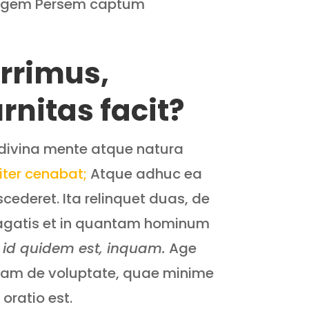
 regem Persem captum
rrimus,
nitas facit?
divina mente atque natura
piter cenabat;
Atque adhuc ea
cederet. Ita relinquet duas, de
agatis et in quantam hominum
 id quidem est, inquam.
Age
etiam de voluptate, quae minime
oratio est.