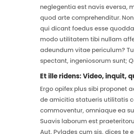
neglegentia est navis eversa, m
quod arte comprehenditur. Non 
qui dicant foedus esse quoddam
modo utilitatem tibi nullam affe
adeundum vitae periculum? Tum 
spectant, ingeniosorum sunt;
Q
Et ille ridens: Video, inquit, 
Ergo opifex plus sibi proponet
de amicitia statueris utilitati
commoventur, omniaque ea sunt
Suavis laborum est praeteritor
Aut, Pylades cum sis, dices te