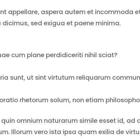
ent appellare, aspera autem et incommoda et 
 dicimus, sed exigua et paene minima.
e cum plane perdidiceriti nihil sciat?
pria sunt, ut sint virtutum reliquarum commun
 oratio rhetorum solum, non etiam philosopho
it quin omnium naturarum simile esset id, ad
. Illorum vero ista ipsa quam exilia de virt