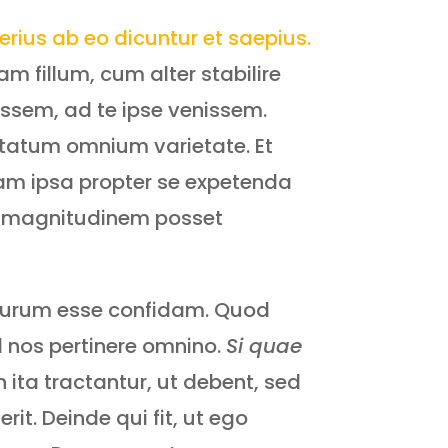
rius ab eo dicuntur et saepius.
fillum, cum alter stabilire
scissem, ad te ipse venissem.
ptatum omnium varietate. Et
iam ipsa propter se expetenda
um magnitudinem posset
baturum esse confidam. Quod
ad nos pertinere omnino.
Si quae
 ita tractantur, ut debent, sed
it. Deinde qui fit, ut ego