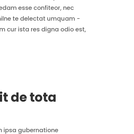
edam esse confiteor, nec
Nihilne te delectat umquam -
m cur ista res digna odio est,
t de tota
in ipsa gubernatione