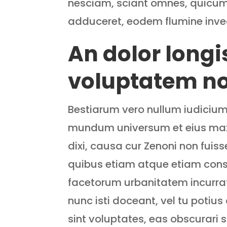
nesciam, sciant omnes, quicu
adduceret, eodem flumine inve
An dolor long
voluptatem non
Bestiarum vero nullum iudici
mundum universum et eius maxi
dixi, causa cur Zenoni non fuis
quibus etiam atque etiam con
facetorum urbanitatem incurrati
nunc isti doceant, vel tu potiu
sint voluptates, eas obscurari