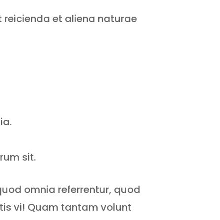
reicienda et aliena naturae
ia.
rum sit.
 quod omnia referrentur, quod
utis vi! Quam tantam volunt