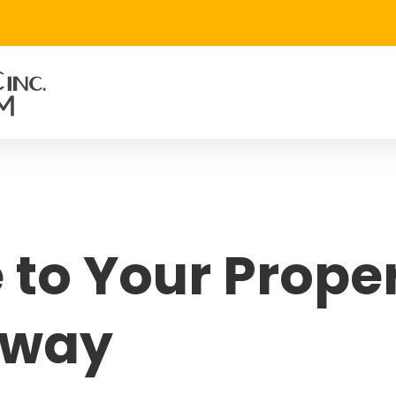
 to Your Proper
eway