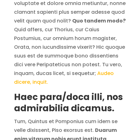
voluptate et dolore omnia metiuntur, nonne
clamant sapienti plus semper adesse quod
velit quam quod nolit?
Quo tandem modo?
Quid affers, cur Thorius, cur Caius
Postumius, cur omnium horum magister,
Orata, non iucundissime vixerit? Hic quoque
suus est de summoque bono dissentiens
dici vere Peripateticus non potest. Tu vero,
inquam, ducas licet, si sequetur;
Audeo
dicere, inquit.
Haec para/doca illi, nos
admirabilia dicamus.
Tum, Quintus et Pomponius cum idem se
velle dixissent, Piso exorsus est.
Duarum
enim vitarum nobis erunt instituta