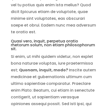
vel tu potius quis enim ista melius? Quod
dicit Epicurus etiam de voluptate, quae
minime sint voluptates, eas obscurari
saepe et obrui. Eadem nunc mea adversum
te oratio est.
Quasi vero, inquit, perpetua oratio
rhetorum solum, non etiam philosophorum
sit.
Si enim, ut mihi quidem videtur, non explet
bona naturae voluptas, iure praetermissa
est;
Quonam, inquit, modo?
Inscite autem
medicinae et gubernationis ultimum cum
ultimo sapientiae comparatur. Praeclare
enim Plato: Beatum, cui etiam in senectute
contigerit, ut sapientiam verasque
opiniones assequi possit. Sed isti ipsi, qui