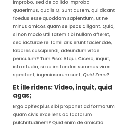
improbo, sed de callido improbo
quaerimus, qualis Q. Sunt autem, qui dicant
foedus esse quoddam sapientium, ut ne
minus amicos quam se ipsos diligant. Quid,
si non modo utilitatem tibi nullam afferet,
sed iacturae rei familiaris erunt faciendae,
labores suscipiendi, adeundum vitae
periculum? Tum Piso: Atqui, Cicero, inquit,
ista studia, si ad imitandos summos viros
spectant, ingeniosorum sunt;
Quid Zeno?
Et ille ridens: Video, inquit, quid
agas;
Ergo opifex plus sibi proponet ad formarum
quam civis excellens ad factorum
pulchritudinem? Quid enim de amicitia