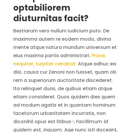
optabiliorem
diuturnitas facit?
Bestiarum vero nullum iudicium puto. De
maximma autem re eodem modo, divina
mente atque natura mundum universum et
eius maxima partis administrari.
Prave,
nequiter, turpiter cenabat;
Atque adhuc ea
dixi, causa cur Zenoni non fuisset, quam ob
rem a superiorum auctoritate discederet.
Ita relinquet duas, de quibus etiam atque
etiam consideret. Quos quidem dies quem
ad modum agatis et in quantam hominum
facetorum urbanitatem incurratis, non
diconihil opus est litibus-;
Facillimum id
quidem est, inquam.
Age nunc isti doceant,