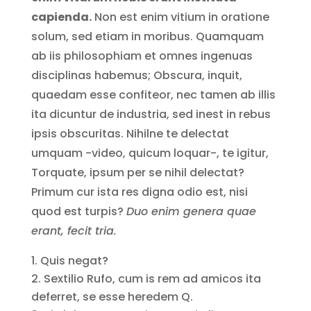
capienda.
Non est enim vitium in oratione
solum, sed etiam in moribus. Quamquam
ab iis philosophiam et omnes ingenuas
disciplinas habemus; Obscura, inquit,
quaedam esse confiteor, nec tamen ab illis
ita dicuntur de industria, sed inest in rebus
ipsis obscuritas. Nihilne te delectat
umquam -video, quicum loquar-, te igitur,
Torquate, ipsum per se nihil delectat?
Primum cur ista res digna odio est, nisi
quod est turpis?
Duo enim genera quae
erant, fecit tria.
Quis negat?
Sextilio Rufo, cum is rem ad amicos ita
deferret, se esse heredem Q.