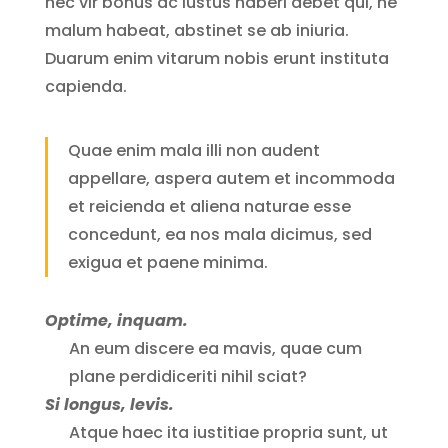
nec vir bonus ac iustus haberi debet qui, ne
malum habeat, abstinet se ab iniuria.
Duarum enim vitarum nobis erunt instituta
capienda.
Quae enim mala illi non audent
appellare, aspera autem et incommoda
et reicienda et aliena naturae esse
concedunt, ea nos mala dicimus, sed
exigua et paene minima.
Optime, inquam.
An eum discere ea mavis, quae cum
plane perdidiceriti nihil sciat?
Si longus, levis.
Atque haec ita iustitiae propria sunt, ut