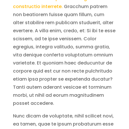
constructio interrete.
Gracchum patrem
non beatiorem fuisse quam fillum, cum
alter stabilire rem publicam studuerit, alter
evertere. A villa enim, credo, et: Si ibi te esse
scissem, ad te ipse venissem. Color
egregius, integra valitudo, summa gratia,
vita denique conferta voluptatum omnium
varietate. Et quoniam haec deducuntur de
corpore quid est cur non recte pulchritudo
etiam ipsa propter se expetenda ducatur?
Tanti autem aderant vesicae et torminum
morbi, ut nihil ad eorum magnitudinem
posset accedere.
Nunc dicam de voluptate, nihil scilicet novi,
ea tamen, quae te ipsum probaturum esse